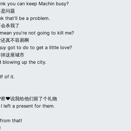
ink you can keep Machin busy?
不是问题
ink that'll be a problem.
不会杀我了
mean you're not going to kill me?
爱还真不容易啊
uy got to do to get a little love?
炸掉这座城市
ed blowing up the city.
f of it.
♥察♥说我给他们留了个礼物
I left a present for them.
from that!
弹