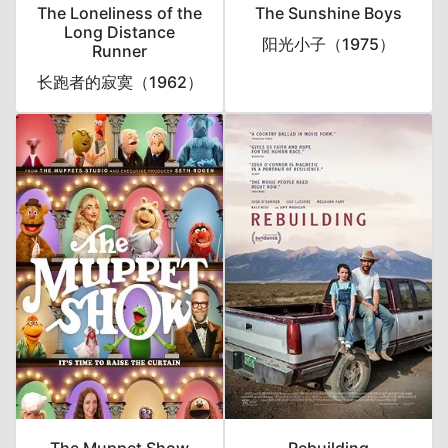
The Loneliness of the
The Sunshine Boys
Long Distance
阳光小子（1975）
Runner
长跑者的寂寞（1962）
The Muppet Show
Rebuilding