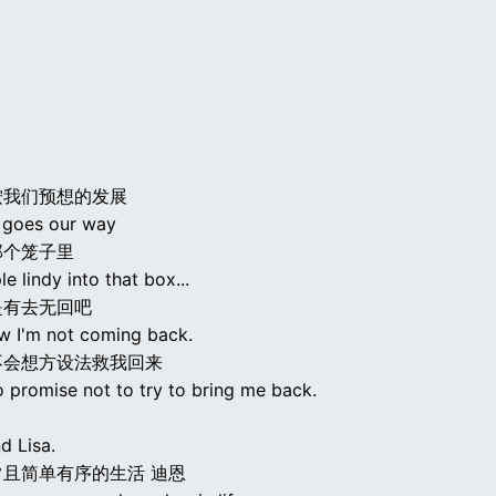
按我们预想的发展
g goes our way
那个笼子里
ple lindy into that box...
是有去无回吧
ow I'm not coming back.
不会想方设法救我回来
o promise not to try to bring me back.
d Lisa.
且简单有序的生活 迪恩