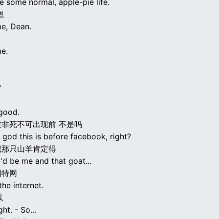
e some normal, apple-pie life.
恩
e, Dean.
e.
?
 good.
非死不可出现前 不是吗
god this is before facebook, right?
我那只山羊肯定得
'd be me and that goat...
因特网
 the internet.
以
ght. - So...