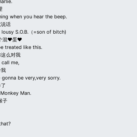
arlie.
理
hing when you hear the beep.
就说话
u lousy S.O.B.（=son of bitch)
个混♥蛋♥
be treated like this.
你这么对我
 call me,
给我
 gonna be very,very sorry.
惨了
u,Monkey Man.
猴子
that?