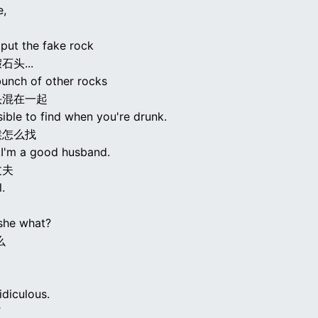
e,
 put the fake rock
头...
bunch of other rocks
头混在一起
sible to find when you're drunk.
候怎么找
I'm a good husband.
丈夫
l.
 she what?
么
idiculous.
了