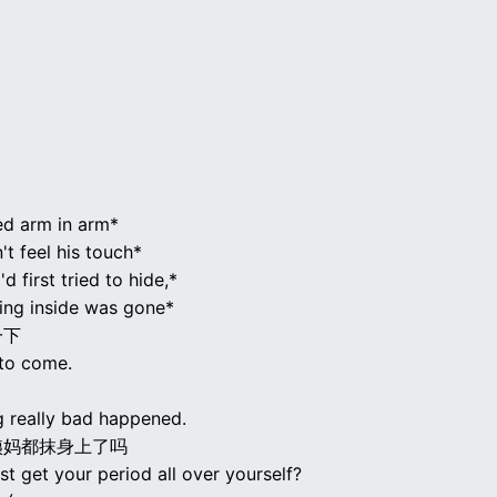
d arm in arm*
n't feel his touch*
'd first tried to hide,*
ling inside was gone*
一下
to come.
 really bad happened.
姨妈都抹身上了吗
st get your period all over yourself?