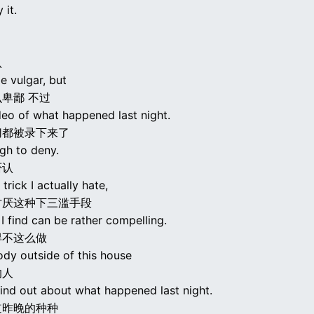
 it.
认
be vulgar, but
卑鄙 不过
deo of what happened last night.
切都被录下来了
gh to deny.
否认
y trick I actually hate,
讨厌这种下三滥手段
I find can be rather compelling.
得不这么做
dy outside of this house
的人
find out about what happened last night.
道昨晚的种种