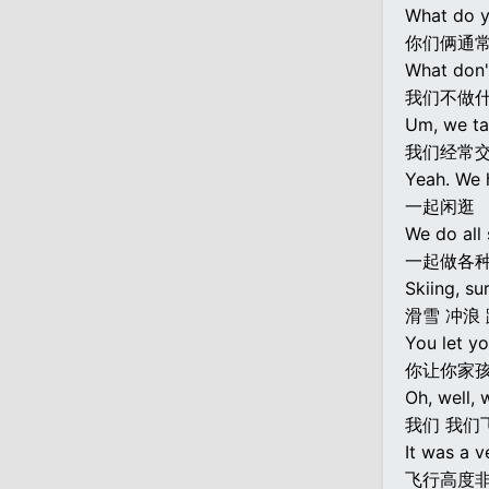
What do y
你们俩通
What don'
我们不做
Um, we ta
我们经常
Yeah. We 
一起闲逛
We do all 
一起做各
Skiing, su
滑雪 冲浪
You let yo
你让你家
Oh, well, 
我们 我们
It was a v
飞行高度