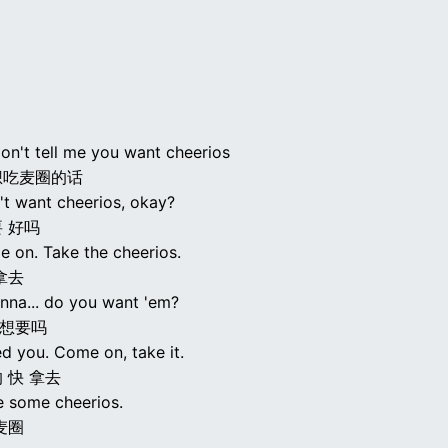
 don't tell me you want cheerios
想吃麦圈的话
't want cheerios, okay?
 好吗
e on. Take the cheerios.
拿去
onna... do you want 'em?
你想要吗
ed you. Come on, take it.
 快 拿去
e some cheerios.
麦圈