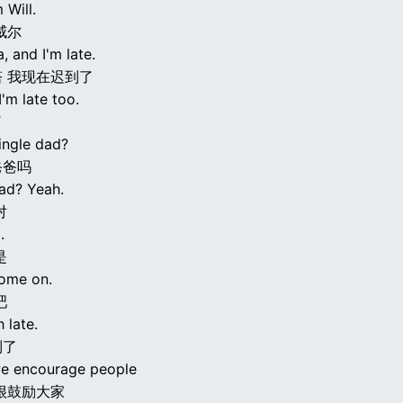
m Will.
威尔
, and I'm late.
 我现在迟到了
I'm late too.
了
ingle dad?
爸爸吗
dad? Yeah.
对
.
是
Come on.
吧
 late.
到了
 we encourage people
很鼓励大家