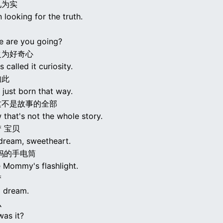
见为实
n looking for the truth.
e are you going?
之为好奇心
 called it curiosity.
如此
 just born that way.
这不是故事的全部
 that's not the whole story.
 宝贝
a dream, sweetheart.
妈的手电筒
e Mommy's flashlight.
梦
a dream.
么
was it?