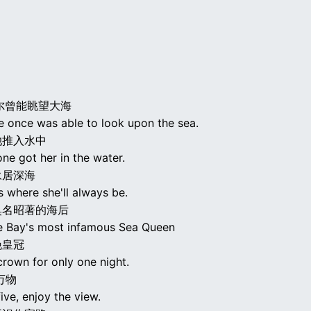
尔曾能眺望大海
e once was able to look upon the sea.
她推入水中
ne got her in the water.
永居深海
 where she'll always be.
臭名昭著的海后
 Bay's most infamous Sea Queen
晚皇冠
crown for only one night.
万物
ive, enjoy the view.