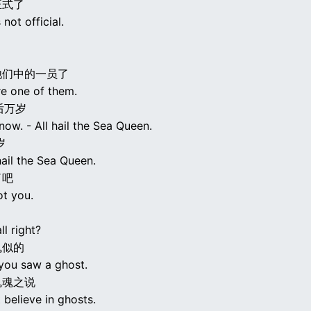
正式了
s not official.
他们中的一员了
e one of them.
后万岁
now. - All hail the Sea Queen.
岁
hail the Sea Queen.
了吧
ot you.
ll right?
鬼似的
 you saw a ghost.
鬼魂之说
t believe in ghosts.