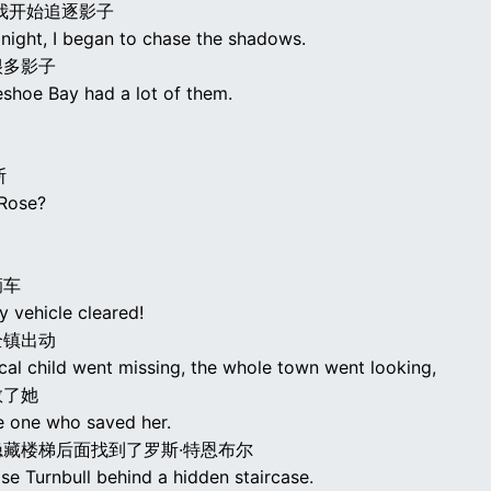
我开始追逐影子
 night, I began to chase the shadows.
很多影子
shoe Bay had a lot of them.
斯
 Rose?
辆车
y vehicle cleared!
全镇出动
cal child went missing, the whole town went looking,
救了她
he one who saved her.
藏楼梯后面找到了罗斯·特恩布尔
se Turnbull behind a hidden staircase.