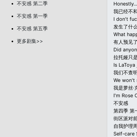
不安感 第二季
Honestly..
我已经不
不安感 第一季
I don't fu
发生了什么
不安感 第五季
What happ
更多剧集>>
有人预见了
Did anyon
拉托娅只是
Is LaToya
我们不查
We won't s
我是萝丝·
I'm Rose C
不安感
第四季 第
街区派对
自我护理
Self-care