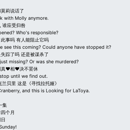
.
和莫莉说话了
ck with Molly anymore.
 谁应受归咎
ened? Who's responsible?
此事吗 有人能阻止它吗
e see this coming? Could anyone have stopped it?
失踪了吗 还是被谋杀了
 just missing? Or was she murdered?
明真♥相♥决不罢休
top until we find out.
克兰贝里 这是《寻找拉托娅》
ranberry, and this is Looking for LaToya.
一集
前四个月
周日
 Sunday!