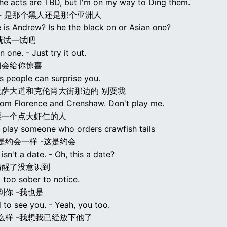
he acts are TBD, but I'm on my way to Ding them.
 是那个黑人还是那个亚洲人
 is Andrew? Is he the black on or Asian one?
-就试一试吧
n one. - Just try it out.
们会给你惊喜
 people can surprise you.
伦萨大道和克伦肖大街那边的 别耍我
from Florence and Crenshaw. Don't play me.
耍一个点大虾仁的人
 play someone who orders crawfish tails
是约会一样 -这是约会
 isn't a date. - Oh, this a date?
清醒了没意识到
 too sober to notice.
到你 -我也是
d to see you. - Yeah, you too.
么样 -我想我已经放下他了