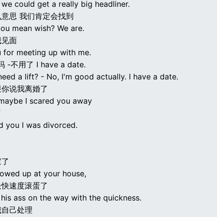
h we could get a really big headliner.
意思 我们肯定会找到
ou mean wish? We are.
我见面
 for meeting up with me.
-不用了 I have a date.
eed a lift? - No, I'm good actually. I have a date.
跟你说我离婚了
 maybe I scared you away
了
d you I was divorced.
家了
owed up at your house,
最快速度滚蛋了
 his ass on the way with the quickness.
我自己处理