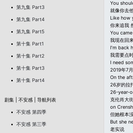
You should
第九集 Part3
就像你去
Like how 
第九集 Part4
你来追我 
第九集 Part5
You came a
我现在回来
第十集 Part1
I'm back h
我需要点
第十集 Part2
I need som
第十集 Part3
2019年7
On the aft
第十集 Part4
26岁的拉
26-year-o
克伦肖大
剧集 | 不安感 | 导航列表
on Crensh
不安感 第四季
但她根本
But she n
不安感 第三季
老实说