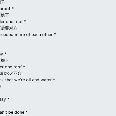
例子
 proof *
屋檐下
der one roof *
更需要对方
 needed more of each other *
ay *
屋檐下
er one roof *
我们水火不容
nk that we're oil and water *
奥
say *
can't be done *