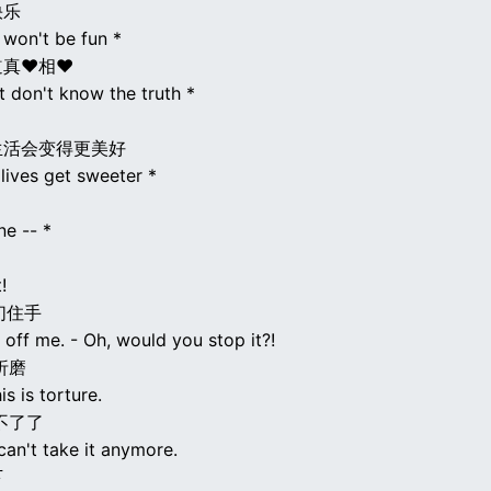
快乐
e won't be fun *
道真♥相♥
t don't know the truth *
生活会变得更美好
 lives get sweeter *
ne -- *
!
们住手
 off me. - Oh, would you stop it?!
折磨
is is torture.
不了了
 can't take it anymore.
下