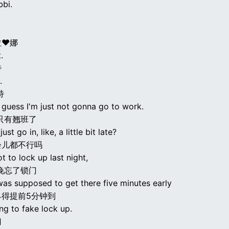
bbi.
拉♥娜
.
特
.
特
 guess I'm just not gonna go to work.
只有翘班了
ust go in, like, a little bit late?
会儿都不行吗
ot to lock up last night,
晚忘了锁门
was supposed to get there five minutes early
早得提前5分钟到
ng to fake lock up.
门