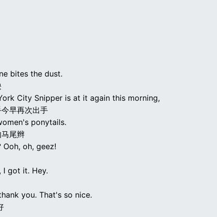
e bites the dust.
殃
rk City Snipper is at it again this morning,
手今早再次出手
women's ponytails.
的马尾辫
? Ooh, oh, geez!
 I got it. Hey.
hank you. That's so nice.
好