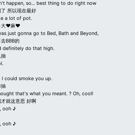
n't happen, so... best thing to do right now
了 所以现在最好
e a lot of pot.
多大♥麻♥
 was just gonna go to Bed, Bath and Beyond,
去BBB的
d definitely do that high.
以抽
l.
 I could smoke you up.
你抽
thought that's what you meant. ? Oh, cool!
才就这意思 好啊
, ooh ♪
, ooh ♪