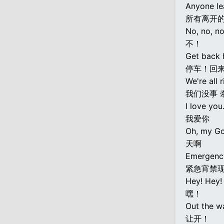
Anyone le
所有离开
No, no, no
不！
Get back 
停车！回
We're all 
我们没事 
I love you
我爱你
Oh, my Go
天啊
Emergency
紧急宵禁
Hey! Hey!
嘿！
Out the w
让开！