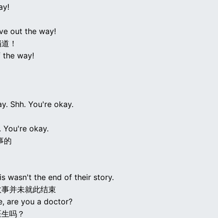
ay!
e out the way!
挡道！
f the way!
y. Shh. You're okay.
 You're okay.
事的
his wasn't the end of their story.
故事并未就此结束
, are you a doctor?
医生吗？