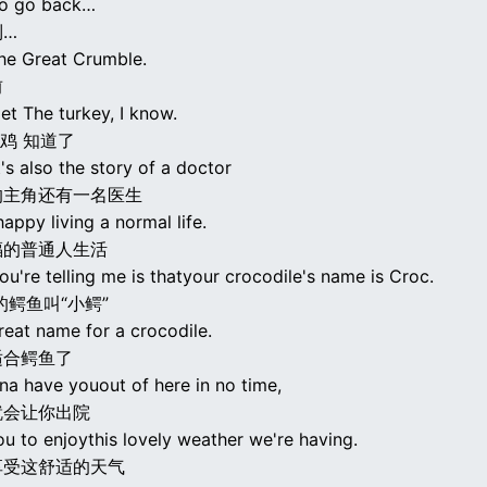
to go back…
到…
he Great Crumble.
前
et The turkey, I know.
鸡 知道了
's also the story of a doctor
的主角还有一名医生
ppy living a normal life.
福的普通人生活
u're telling me is thatyour crocodile's name is Croc.
的鳄鱼叫“小鳄”
reat name for a crocodile.
适合鳄鱼了
na have youout of here in no time,
就会让你出院
u to enjoythis lovely weather we're having.
享受这舒适的天气