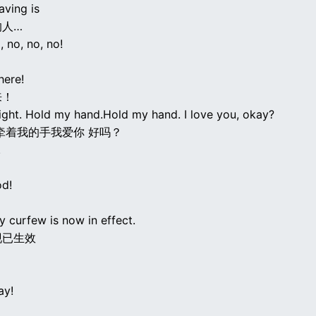
aving is
的人…
, no, no, no!
here!
来！
right. Hold my hand.Hold my hand. I love you, okay?
牵着我的手我爱你 好吗？
.
d!
 curfew is now in effect.
现已生效
ay!