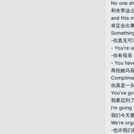
No one sh
和夹带这么
and this 
肯定会出
Something
-你真无可
- You're u
-你有母亲
- You have
再拍她马屁
Compliment
你真是一
You've got 
我要迟到
I'm going 
我们今天
We're org
-也许我们