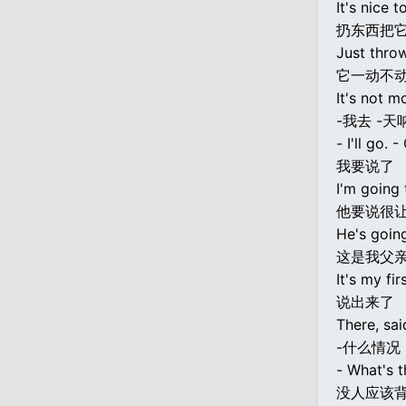
It's nice 
扔东西把
Just throw
它一动不动
It's not m
-我去 -天
- I'll go. 
我要说了
I'm going 
他要说很
He's going
这是我父
It's my fi
说出来了
There, said
-什么情况
- What's t
没人应该