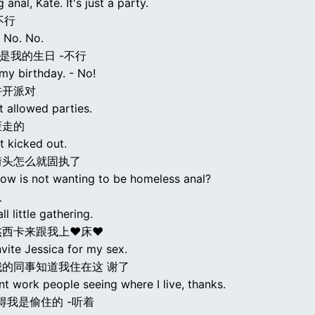
 anal, Kate. It's just a party.
不行
- No. No.
可是我的生日 -不行
s my birthday. - No!
许开派对
t allowed parties.
轰走的
t kicked out.
街头怎么就固执了
 how is not wanting to be homeless anal?
人
l little gathering.
杰西卡来跟我上♥床♥
vite Jessica for my sex.
的同事知道我住在这 谢了
nt work people seeing where I live, thanks.
得我是偷住的 -听着