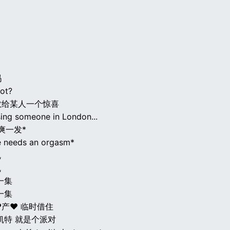
吗
ot?
敦给某人一个惊喜
sing someone in London...
爽一发*
 needs an orgasm*
乱
乱
一集
一集
产♥ 临时借住
凯特 就是个派对