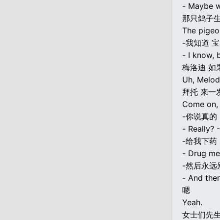
- Maybe we
那只鸽子生
The pigeon
-我知道 
- I know, 
梅洛迪 如
Uh, Melod
拜托 来一
Come on, 
-你说真的 
- Really? 
-给我下药 
- Drug me
-然后永远
- And then
嗯
Yeah.
女士们先生