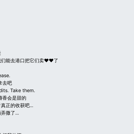
囊
我们能去港口把它们卖♥♥了
ease.
拿去吧
dits. Take them.
麝香会是甜的
真正的收获吧...
撒了...