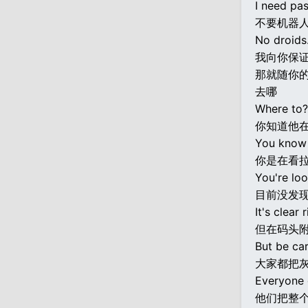
I need pas
不要机器
No droids
我向你保证
那就随你
去哪
Where to?
你知道他
You know 
你是在看
You're loo
目前没发
It's clear 
但在码头
But be car
大家都把
Everyone 
他们把整