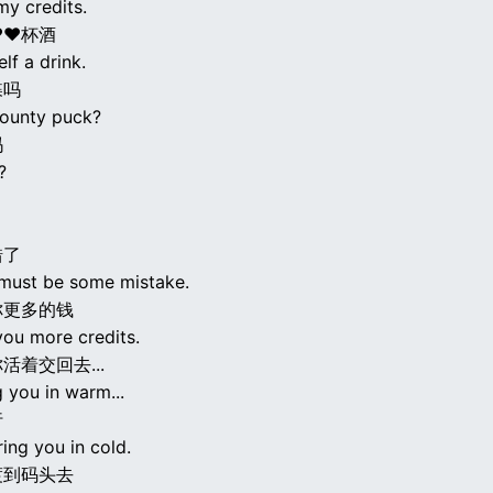
my credits.
♥♥杯酒
lf a drink.
碟吗
bounty puck?
吗
?
错了
 must be some mistake.
你更多的钱
you more credits.
活着交回去...
g you in warm...
行
ring you in cold.
渡到码头去