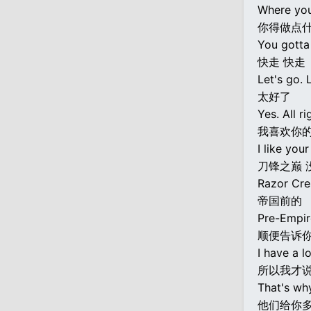
Where yo
你得做点什
You gotta
快走 快走
Let's go. 
太好了
Yes. All ri
我喜欢你的
I like your
刀锋之巅 
Razor Cres
帝国前的
Pre-Empir
顺便告诉你
I have a l
所以我才
That's why
他们给你