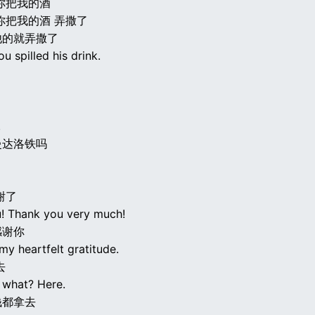
你把我的酒
你把我的酒 弄撒了
他的就弄撒了
u spilled his drink.
.
曼达洛铁吗
谢了
! Thank you very much!
感谢你
y heartfelt gratitude.
去
what? Here.
钱都拿去