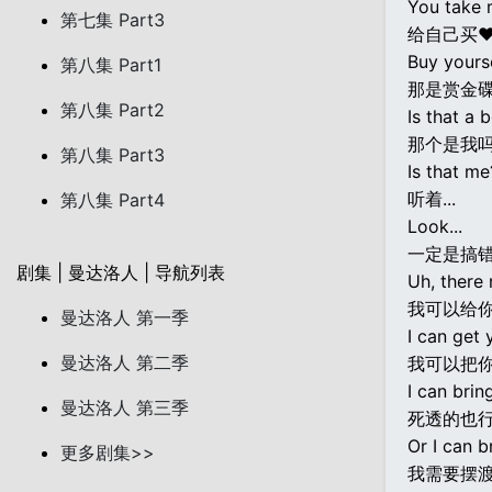
You take 
第七集 Part3
给自己买
Buy yourse
第八集 Part1
那是赏金
第八集 Part2
Is that a 
那个是我
第八集 Part3
Is that me
听着...
第八集 Part4
Look...
一定是搞
剧集 | 曼达洛人 | 导航列表
Uh, there
我可以给
曼达洛人 第一季
I can get 
曼达洛人 第二季
我可以把你
I can brin
曼达洛人 第三季
死透的也
Or I can b
更多剧集>>
我需要摆