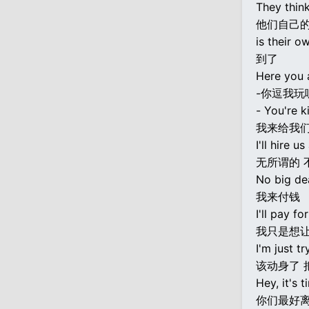
They think
他们自己
is their o
到了
Here you 
-你逗我玩
- You're k
我来给我
I'll hire u
无所谓的 
No big dea
我来付钱
I'll pay for
我只是想
I'm just t
该动身了 
Hey, it's t
你们最好