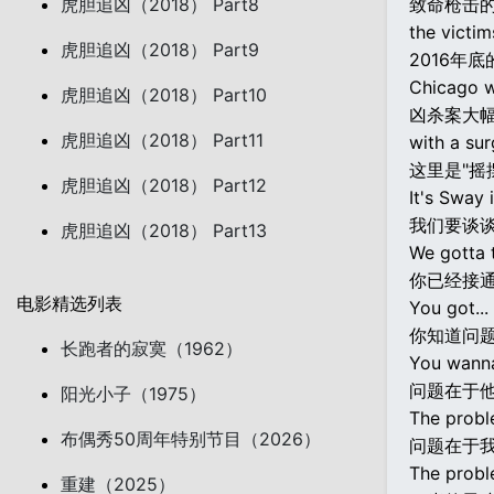
虎胆追凶（2018） Part8
致命枪击
the victim
虎胆追凶（2018） Part9
2016年
Chicago w
虎胆追凶（2018） Part10
凶杀案大
虎胆追凶（2018） Part11
with a sur
这里是"摇摆
虎胆追凶（2018） Part12
It's Sway 
我们要谈
虎胆追凶（2018） Part13
We gotta 
你已经接
电影精选列表
You got...
你知道问
长跑者的寂寞（1962）
You wanna
问题在于
阳光小子（1975）
The proble
布偶秀50周年特别节目（2026）
问题在于
The probl
重建（2025）