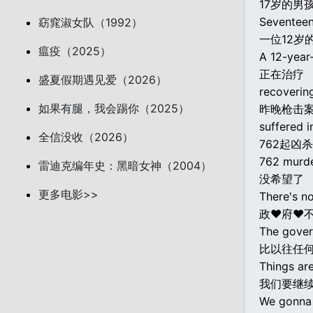
17岁的男
Seventeen
窈窕淑女队（1992）
一位12岁
瘟疫（2025）
A 12-year-
正在治疗
盛夏假期遇见爱（2026）
recoverin
如果有腿，我会踢你（2025）
昨晚枪击
suffered i
全信没收（2026）
762起凶杀
762 murde
雷迪克编年史：黑暗女神（2004）
没希望了
更多电影>>
There's n
政♥府♥
The gover
比以往任
Things are
我们要继
We gonna 