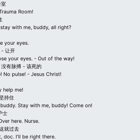
诊室
 Trauma Room!
住
tay with me, buddy, all right?
e your eyes.
 - 让开
ose your eyes. - Out of the way!
 没有脉搏 - 该死的
! No pulse! - Jesus Christ!
 help me!
 坚持住
buddy. Stay with me, buddy! Come on!
护士
Over here. Nurse.
我这就过去
 doc. I'll be right there.