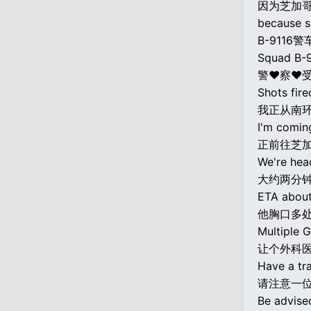
因为芝加
because s
B-9116
Squad B-9
警♥察♥受
Shots fire
我正从南环
I'm comin
正前往芝
We're hea
大约两分
ETA about
他胸口多处
Multiple G
让个外科
Have a tr
请注意一
Be advised