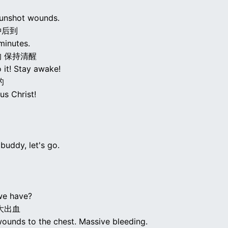
gunshot wounds.
钟后到
minutes.
 保持清醒
 it! Stay awake!
的
us Christ!
buddy, let's go.
we have?
大出血
ounds to the chest. Massive bleeding.