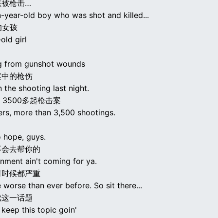
孩被枪击…
-year-old boy who was shot and killed...
的女孩
old girl
g from gunshot wounds
案中的枪伤
n the shooting last night.
 3500多起枪击案
rs, more than 3,500 shootings.
o hope, guys.
不会去帮你的
nment ain't coming for ya.
何时候都严重
 worse than ever before. So sit there...
续这一话题
keep this topic goin'