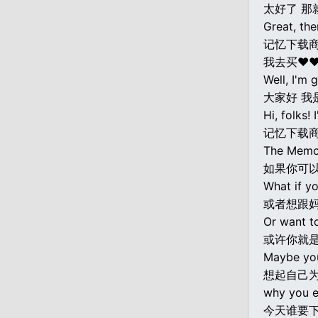
太好了 那
Great, the
记忆下载
我去买♥
Well, I'm
大家好 我
Hi, folks!
记忆下载
The Memo
如果你可
What if y
或者想跟
Or want t
或许你就
Maybe you
想起自己为
why you ev
今天谁要