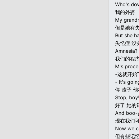
Who's do
我的外婆
My grand
但是她有
But she h
失忆症 没
Amnesia? 
我们的程
M's proce
-这就开始
- It's goin
停 孩子 
Stop, boy
好了 她的
And boo-y
现在我们
Now we c
但有些记