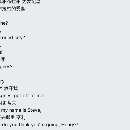
葛柏布拉柏 为爱纪念
布拉柏的爱妻
she?
城
round city?
生
s!
在哪
gnes?!
ry.
丝 放开我
gnes, get off of me!
叫史蒂夫
, my name is Steve,
去哪里 亨利
 do you think you're going, Henry?!