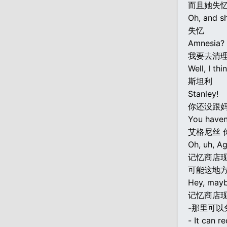
而且她失
Oh, and s
失忆
Amnesia?
我要去清
Well, I thi
斯坦利
Stanley!
你还没跟
You haven
艾格尼丝 
Oh, uh, Ag
记忆商店
可能这地
Hey, mayb
记忆商店
-那里可以
- It can r