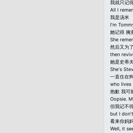
我就只记
All I reme
我是汤米
I'm Tomm
她记得 腌
She rememb
然后又为
then reviv
她是史蒂夫
She's Stev
一直住在
who lives 
抱歉 我可
Oopsie. M
但我记不
but I don
看来你妈
Well, it s