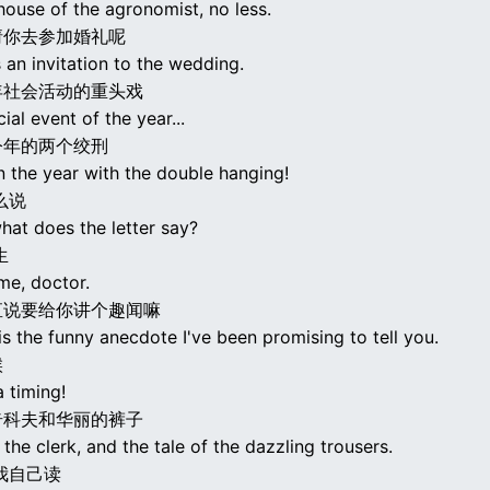
house of the agronomist, no less.
请你去参加婚礼呢
 an invitation to the wedding.
年社会活动的重头戏
cial event of the year...
今年的两个绞刑
in the year with the double hanging!
么说
hat does the letter say?
生
me, doctor.
直说要给你讲个趣闻嘛
is the funny anecdote I've been promising to tell you.
候
 timing!
奇科夫和华丽的裤子
 the clerk, and the tale of the dazzling trousers.
我自己读