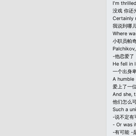
I'm thrille
没戏 你还
Certainly 
我说到哪儿
Where was
小职员帕
Palchikov,
-他恋爱了 
He fell in 
一个出身
A humble 
爱上了一
And she, t
他们怎么
Such a un
-说不定有
- Or was i
-有可能 -