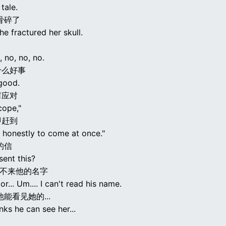
 tale.
骨碎了
he fractured her skull.
, no, no, no.
什么好事
 good.
何应对
cope,"
即赶到
u honestly to come at once."
的信
ent this?
我读不来他的名字
or... Um.... I can't read his name.
能看见她的...
nks he can see her...