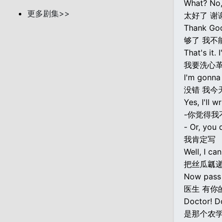
What? No, 
更多剧集>>
太好了 谢
Thank God,
够了 我不
That's it. 
我要洗心
I'm gonna
没错 我今
Yes, I'll 
-你觉得我
- Or, you d
我肯定写
Well, I can
把丝瓜瓤递
Now pass 
医生 有你
Doctor! Do
是那个农