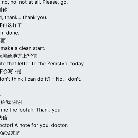
no, no, not at all. Please, go.
谢你
 thank... thank you.
能再这样了
I'm done.
革面
 make a clean start.
天就给地方上写信
write that letter to the Zemstvo, today.
不会写 -是
on't think I can do it? - No, I don't.
.
给我 谢谢
me the loofah. Thank you.
的信
ctor! A note for you, doctor.
学家发来的