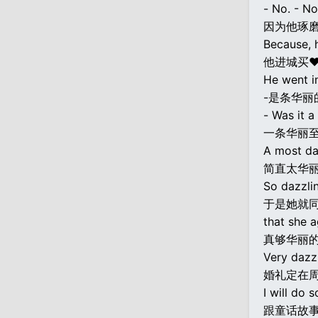
- No. - No
因为他琢
Because, 
他进城买
He went i
-是条华丽
- Was it a
一条华丽
A most daz
简直太华
So dazzling
于是她就
that she 
真够华丽
Very dazzl
婚礼定在
I will do 
跟童话故