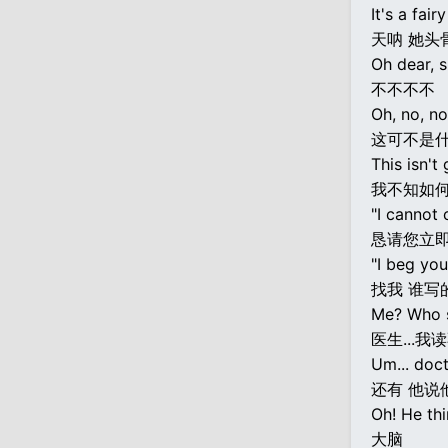
It's a fairy
天呐 她头
Oh dear, s
不不不不
Oh, no, no
这可不是
This isn't
我不知如
"I cannot 
恳请您立
"I beg yo
找我 谁写
Me? Who s
医生...
Um... doct
还有 他说他
Oh! He thi
大脑