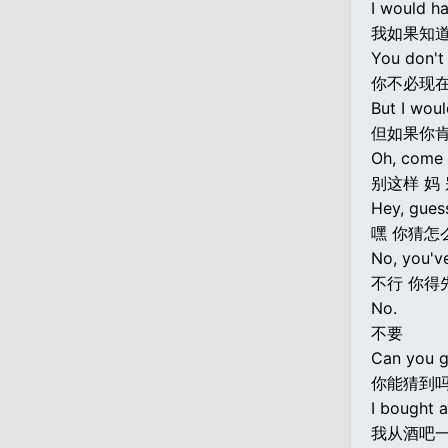
I would h
我如果知
You don't
你不必现
But I woul
但如果你
Oh, come o
别这样 妈
Hey, gues
嘿 你猜怎
No, you'v
不行 你得
No.
不要
Can you g
你能猜到吗
I bought a
我从酒吧