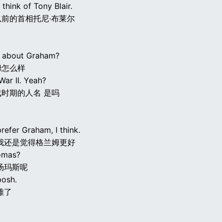
hink of Tony Blair.
前的首相托尼·布莱尔
t about Graham?
姆怎么样
War II. Yeah?
时期的人名 是吗
prefer Graham, I think.
我还是觉得格兰姆更好
omas?
汤玛斯呢
posh.
雅了