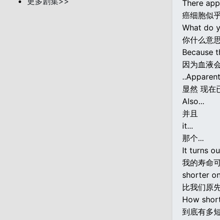
更多剧集>>
There app
癌细胞似
What do 
你什么意
Because t
因为血液
..Apparent
显然 现在
Also...
并且
it...
那个...
It turns ou
我的寿命
shorter o
比我们原
How short
到底有多