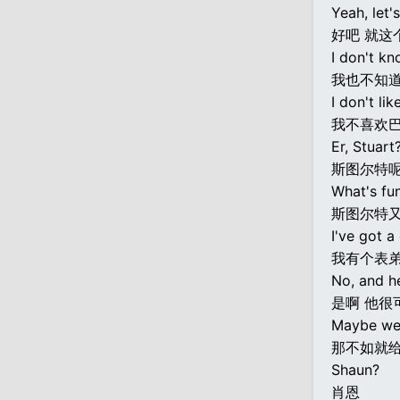
Yeah, let'
好吧 就这
I don't kno
我也不知道
I don't lik
我不喜欢
Er, Stuart
斯图尔特
What's fu
斯图尔特又
I've got a
我有个表弟
No, and he
是啊 他很
Maybe we 
那不如就
Shaun?
肖恩