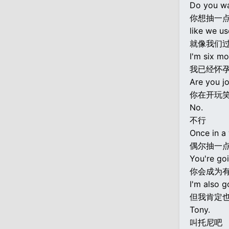
Do you wa
你想抽一点
like we us
就像我们
I'm six mo
我已经怀孕
Are you j
你在开玩笑
No.
不行
Once in a 
偶尔抽一
You're goi
你会成为
I'm also g
但我肯定也
Tony.
叫托尼吧