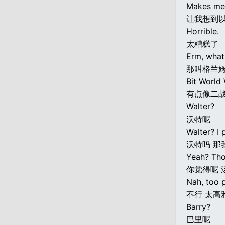
Makes me t
让我想到以
Horrible.
太糟糕了
Erm, wha
那叫格兰
Bit World 
有点像二战
Walter?
沃特呢
Walter? I 
沃特吗 那
Yeah? Th
你觉得呢 
Nah, too 
不行 太高
Barry?
巴里呢