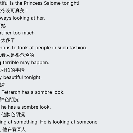
ful is the Princess Salome tonight!
主今晚可真美！
ways looking at her.
着她
at her too much.
得太多了
erous to look at people in such fashion.
光看人是很危险的
 terrible may happen.
生可怕的事情
y beautiful tonight.
漂亮
 Tetrarch has a sombre look.
下神色阴沉
 he has a sombre look.
的 他脸色阴沉
king at something. He is looking at someone.
 他在看某人