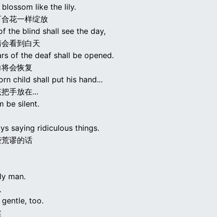
 blossom like the lily.
百合花一样绽放
f the blind shall see the day,
睛会看到白天
rs of the deaf shall be opened.
力将会恢复
n child shall put his hand...
把手放在...
m be silent.
ys saying ridiculous things.
些荒谬的话
ly man.
人
 gentle, too.
柔