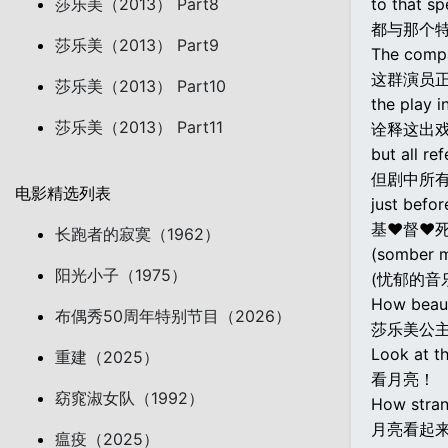
莎乐美（2013） Part8
to that spe
都与那个
莎乐美（2013） Part9
The compa
这群演员
莎乐美（2013） Part10
the play i
莎乐美（2013） Part11
诠释这出
but all re
但剧中所
电影精选列表
just befor
基♥督♥
长跑者的寂寞（1962）
(somber m
阳光小子（1975）
(忧郁的音
How beauti
布偶秀50周年特别节目（2026）
莎乐美公
Look at t
重建（2025）
看月亮！
窈窕淑女队（1992）
How stran
月亮看起
瘟疫（2025）