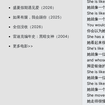
She is lik
她就像一
盛夏假期遇见爱（2026）
She is li
如果有腿，我会踢你（2025）
她就像一
You would
全信没收（2026）
你会以为
雷迪克编年史：黑暗女神（2004）
She has a 
她看起来
更多电影>>
She's like
她就像一
and whose 
脚是银做
She is lik
她就像一
She is li
她就像一
She moves
她走得很