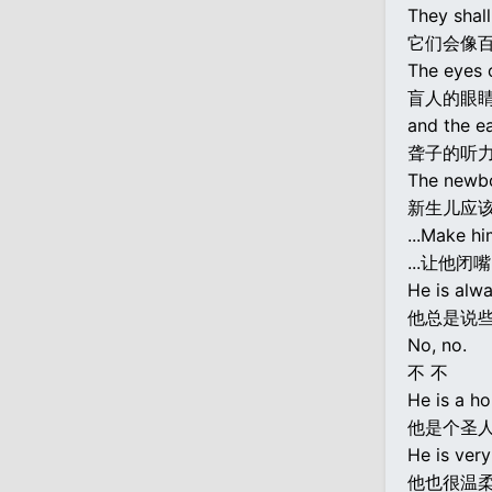
They shall
它们会像
The eyes o
盲人的眼
and the ea
聋子的听
The newbor
新生儿应该
...Make hi
...让他闭嘴
He is alwa
他总是说
No, no.
不 不
He is a ho
他是个圣
He is very
他也很温