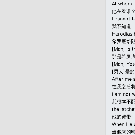
At whom i
他在看谁
I cannot te
我不知道
Herodias h
希罗底给
[Man] Is 
那是希罗
[Man] Yes,
[男人]是
After me s
在我之后
I am not 
我根本不
the latche
他的鞋带
When He co
当他来的时