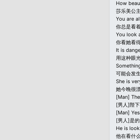
How beauti
莎乐美公
You are al
你总是看
You look 
你看她看
It is dang
用这种眼
Something
可能会发
She is ver
她今晚很
[Man] The
[男人]陛
[Man] Yes
[男人]是
He is loo
他在看什么