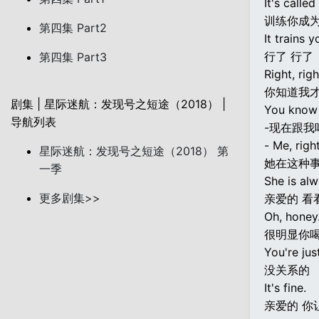
It's call
训练你成
第四集 Part2
It trains
行了 行了
第四集 Part3
Right, righ
你知道我
剧集 | 星际迷航：发现号之短途（2018） |
You know 
导航列表
-现在跟我
- Me, righ
星际迷航：发现号之短途（2018） 第
她在这种
一季
She is al
更多剧集>>
亲爱的 看
Oh, honey
很明显你
You're jus
没关系的
It's fine.
亲爱的 你