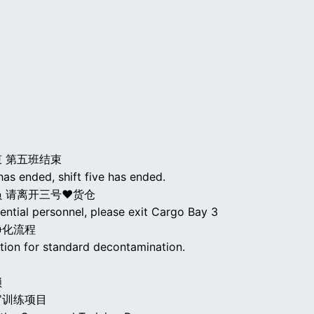
 第五班结束
 has ended, shift five has ended.
 请离开三号♥货仓
ential personnel, please exit Cargo Bay 3
净化流程
ation for standard decontamination.
锁
官训练项目