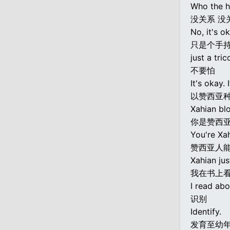
Who the h
没关系 没
No, it's ok
只是个手
just a tri
不要怕
It's okay. 
以赞西亚
Xahian blo
你是赞西
You're Xa
赞西亚人
Xahian ju
我在书上
I read abou
识别
Identify.
发育至幼