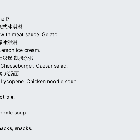
ell?
意式冰淇淋
 with meat sauce. Gelato.
檬冰淇淋
Lemon ice cream.
士汉堡 凯撒沙拉
Cheeseburger. Caesar salad.
素 鸡汤面
y.Lycopene. Chicken noodle soup.
ot pie.
oodle soup.
nacks, snacks.