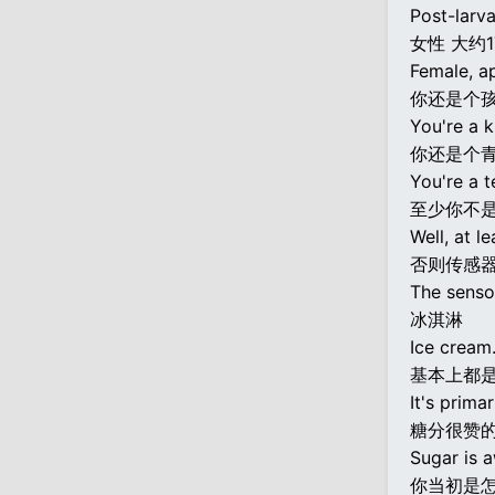
Post-larv
女性 大约1
Female, a
你还是个
You're a k
你还是个
You're a t
至少你不
Well, at l
否则传感
The sensor
冰淇淋
Ice cream
基本上都
It's primar
糖分很赞
Sugar is 
你当初是