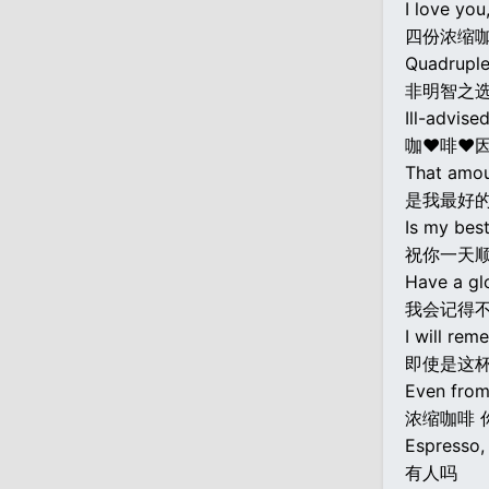
I love you
四份浓缩
Quadruple
非明智之
Ill-advised
咖♥啡♥
That amoun
是我最好的
Is my best
祝你一天
Have a gl
我会记得
I will rem
即使是这
Even from
浓缩咖啡 
Espresso, 
有人吗