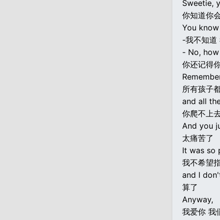
Sweetie, y
你知道你
You know 
-我不知道
- No, how 
你还记得
Remember w
所有孩子
and all th
你爬不上去
And you j
太痛苦了
It was so 
我不希望
and I don
算了
Anyway,
我爱你 我