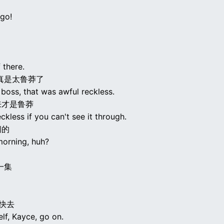
go!
 there.
真是太鲁莽了
oss, that was awful reckless.
来才是鲁莽
reckless if you can't see it through.
闹的
morning, huh?
一集
 快去
lf, Kayce, go on.