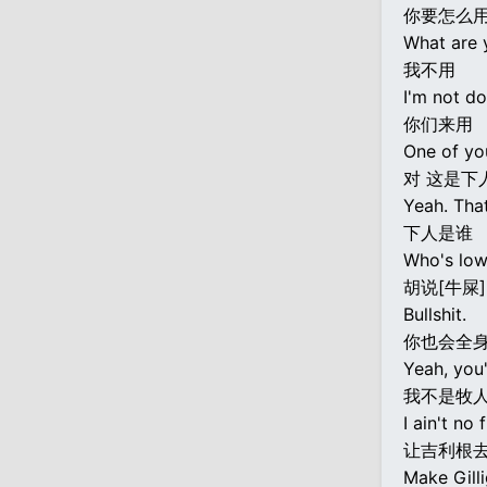
你要怎么
What are 
我不用
I'm not do
你们来用
One of yo
对 这是下
Yeah. Tha
下人是谁
Who's lo
胡说[牛屎]
Bullshit.
你也会全
Yeah, you'
我不是牧人
I ain't no
让吉利根
Make Gilli