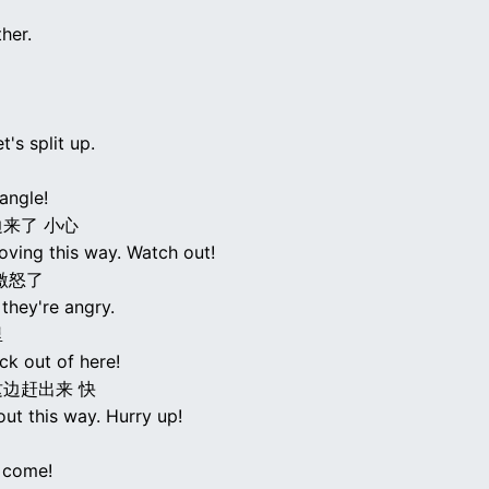
her.
et's split up.
angle!
来了 小心
oving this way. Watch out!
激怒了
hey're angry.
里
ck out of here!
边赶出来 快
ut this way. Hurry up!
 come!