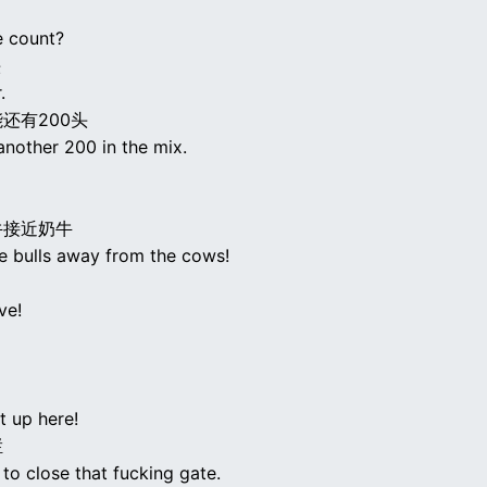
e count?
头
.
还有200头
another 200 in the mix.
牛接近奶牛
e bulls away from the cows!
ve!
t up here!
栏
to close that fucking gate.