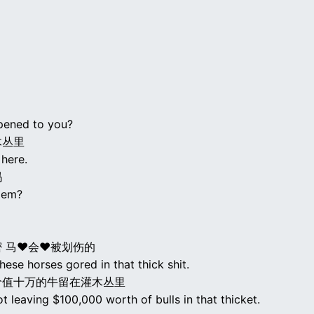
pened to you?
木丛里
 here.
吗
'em?
 马♥会♥被划伤的
these horses gored in that thick shit.
价值十万的牛留在灌木丛里
ot leaving $100,000 worth of bulls in that thicket.