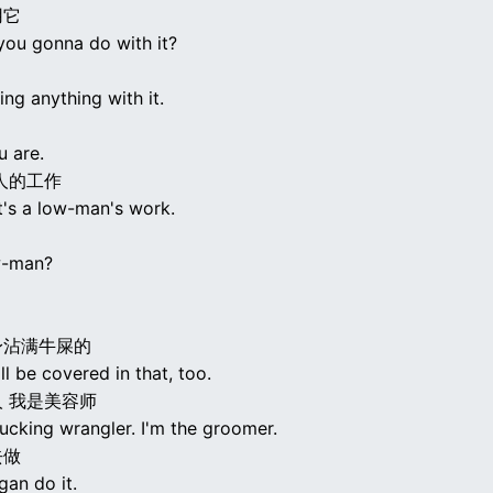
用它
you gonna do with it?
ing anything with it.
u are.
人的工作
t's a low-man's work.
w-man?
身沾满牛屎的
ll be covered in that, too.
 我是美容师
 fucking wrangler. I'm the groomer.
去做
gan do it.