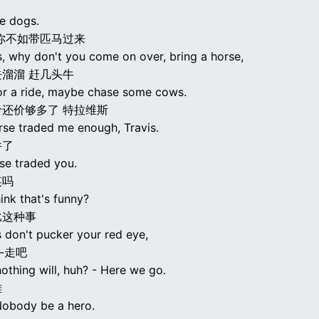
he dogs.
你不如带匹马过来
s, why don't you come on over, bring a horse,
溜溜 赶几头牛
for a ride, maybe chase some cows.
还价够多了 特拉维斯
rse traded me enough, Travis.
件了
rse traded you.
笑吗
ink that's funny?
比这种事
is don't pucker your red eye,
-走吧
nothing will, huh? - Here we go.
雄
 Nobody be a hero.