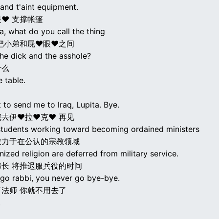
 and t'aint equipment.
♥ 支撑帐篷
a, what do you call the thing
把小弟和屁♥眼♥之间
he dick and the asshole?
什么
 table.
to send me to lraq, Lupita. Bye.
去伊♥拉♥克♥ 再见
 students working toward becoming ordained ministers
致力于在公认的宗教领域
nized religion are deferred from military service.
长 将推迟服兵役的时间
go rabbi, you never go bye-bye.
法师 你就不用去了
.