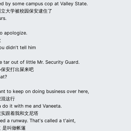
ked by some campus cop at Valley State.
州立大学被校园保安逮住了
urs.
to apologize.
歉
ou didn't tell him
e tar out of little Mr. Security Guard.
小保安打出屎来吧
hat?
nt to keep on doing business over here,
想混这行
 do it with me and Vaneeta.
实实跟着我和文尼塔
led a runway. That's called a t'aint,
 是叫做帐篷