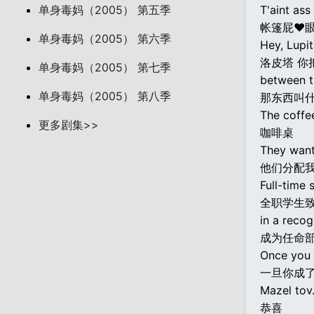
单身毒妈（2005） 第五季
T'aint ass
帐篷屁♥眼
单身毒妈（2005） 第六季
Hey, Lupit
洛皮塔 你
单身毒妈（2005） 第七季
between t
单身毒妈（2005） 第八季
那东西叫
The coffee
更多剧集>>
咖啡桌
They want 
他们分配我
Full-time
全职学生
in a recog
成为任命部
Once you 
一旦你成了
Mazel tov
恭喜