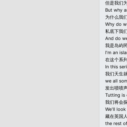
但是我们
But why ar
为什么我
Why do we 
私底下我
And do we
我是岛屿民
I'm an isl
在这个系
In this se
我们天生
we all so
发出啧啧
Tutting is
我们将会
We'll look
藏在英国
the rest o