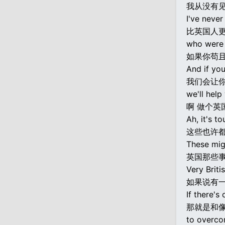
我从没有
I've neve
比英国人
who were b
如果你苟
And if you
我们会让
we'll help
啊 做个英
Ah, it's to
这些也许
These mig
英国那些
Very Briti
如果说有
If there's
那就是和像
to overcom