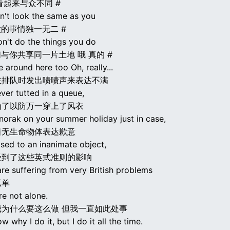
们看起来与众不同 #
n't look the same as you
做的事情独一无二 #
n't do the things you do
们与你共享同一片土地 哦 真的 #
e around here too Oh, really...
在排队时发出啧啧声来表达不满
ever tutted in a queue,
为了以防万一穿上了风衣
norak on your summer holiday just in case,
着无生命物体表达歉意
sed to an inanimate object,
受到了这些英式准则的影响
re suffering from very British problems
孤单
re not alone.
我为什么要这么做 但我一直如此处事
w why I do it, but I do it all the time.