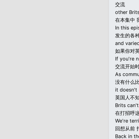
交流
other Brits
在本集中 
In this ep
发生的各
and varie
如果你对
If you're 
交流开始
As commun
没有什么比
it doesn't
英国人不
Brits can'
在打招呼这
We're terr
回想从前 
Back in th