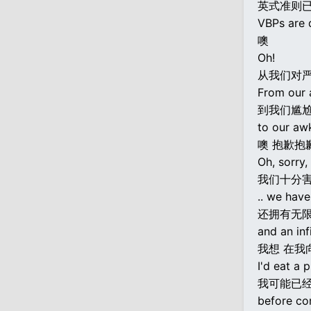
英式准则
VBPs are d
噢
Oh!
从我们对
From our a
到我们尴
to our awk
噢 抱歉抱
Oh, sorry, 
我们十分
.. we have
还拥有无
and an inf
我想 在我
I'd eat a p
我可能已
before com