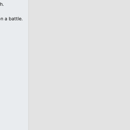
h.
 a battle.