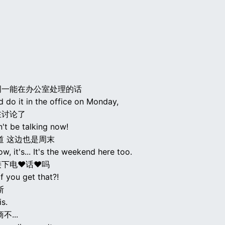
周一能在办公室处理的话
d do it in the office on Monday,
在讨论了
't be talking now!
道 这边也是周末
ow, it's... It's the weekend here too.
接下电♥话♥吗
f you get that?!
斯
is.
不...