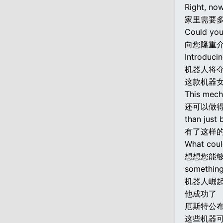
Right, no
家里需要
Could you
向您隆重
Introducin
机器人将
这款机器
This mech
还可以做
than just 
有了这样的
What coul
想想您能
something 
机器人崛
他成功了
厄斯特公
这些机器