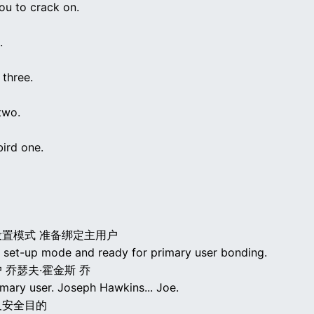
 you to crack on.
.
 three.
two.
ird one.
置模式 准备绑定主用户
n set-up mode and ready for primary user bonding.
 乔瑟夫·霍金斯 乔
imary user. Joseph Hawkins... Joe.
及安全目的