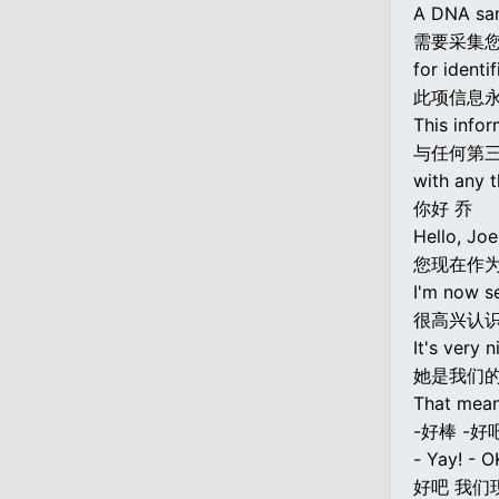
A DNA sam
需要采集
for identi
此项信息
This infor
与任何第
with any t
你好 乔
Hello, Joe
您现在作
I'm now s
很高兴认
It's very 
她是我们
That mean
-好棒 -好
- Yay! - O
好吧 我们