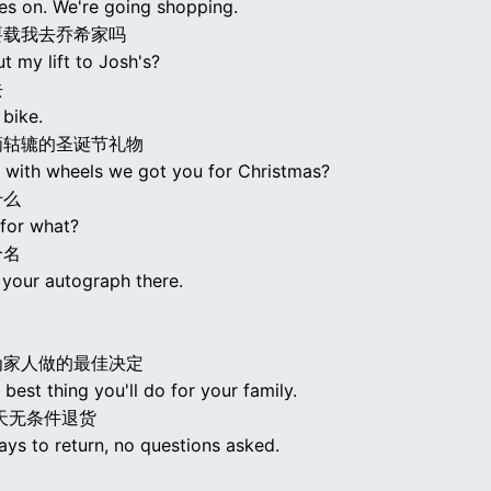
es on. We're going shopping.
要载我去乔希家吗
 my lift to Josh's?
去
 bike.
俩轱辘的圣诞节礼物
g with wheels we got you for Christmas?
什么
for what?
个名
 your autograph there.
为家人做的最佳决定
e best thing you'll do for your family.
天无条件退货
ays to return, no questions asked.