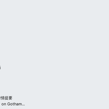
局
前情提要
y on Gotham...