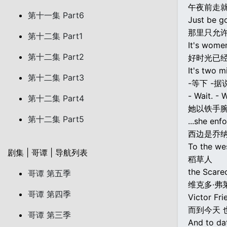
午夜前走
第十一集 Part6
Just be g
那里只允
第十二集 Part1
It's wome
第十二集 Part2
好时光已经
It's two 
第十二集 Part3
-等下 -据说.
- Wait. - W
第十二集 Part4
她以铁手
第十二集 Part5
...she enf
西边是乔纳
To the we
剧集 | 哥谭 | 导航列表
稻草人
the Scare
哥谭 第五季
维克多·弗
哥谭 第四季
Victor Fri
而到今天 
哥谭 第三季
And to da