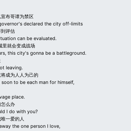
已宣布哥谭为禁区
overnor's declared the city off-limits
得到评估
situation can be evaluated.
城里就会变成战场
rs, this city's gonna be a battleground.
走
not leaving.
就将成为人人为己的
 soon to be each man for himself,
vage place.
们怎么办
ld I do with you?
我唯一爱的人
away the one person I love,