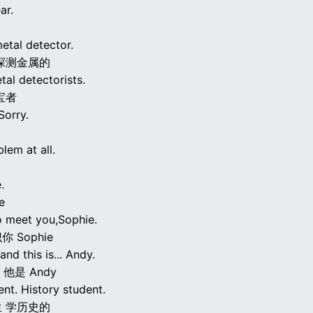
ar.
metal detector.
探测金属的
al detectorists.
宝者
Sorry.
lem at all.
.
e
o meet you,Sophie.
 Sophie
and this is... Andy.
 他是 Andy
ent. History student.
 学历史的