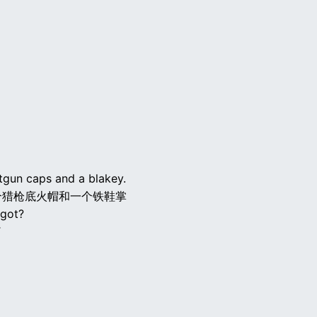
tgun caps and a blakey.
个猎枪底火帽和一个铁鞋掌
got?
了