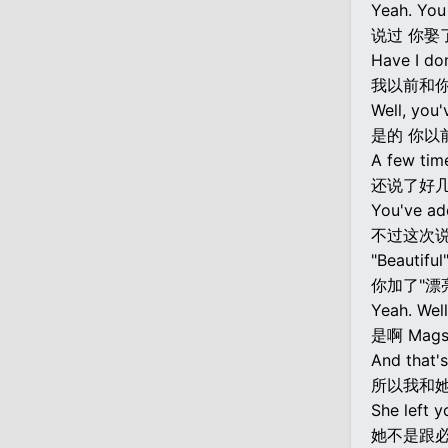
Yeah. You 
说过 你娶
Have I do
我以前和
Well, you'
是的 你以
A few time
还说了好几
You've ad
不过这次
"Beautiful
你加了"漂
Yeah. Well
是啊 Ma
And that's
所以我和
She left y
她不是跟