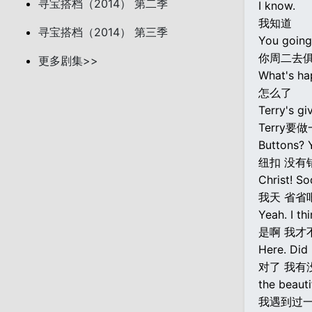
寻宝搭档（2014） 第二季
I know.
我知道
寻宝搭档（2014） 第三季
You going
你周二去
更多剧集>>
What's ha
怎么了
Terry's gi
Terry
Buttons? 
纽扣 没有
Christ! So
我天 省省
Yeah. I thi
是啊 我才
Here. Did 
对了 我有
the beauti
我遇到过