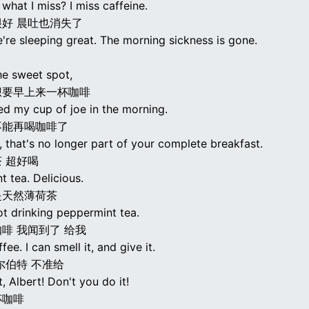
hat I miss? I miss caffeine.
好 晨吐也消失了
're sleeping great. The morning sickness is gone.
he sweet spot,
想要早上来一杯咖啡
eed my cup of joe in the morning.
不能再喝咖啡了
, that's no longer part of your complete breakfast.
 超好喝
 tea. Delicious.
是天然薄荷茶
ot drinking peppermint tea.
啡 我闻到了 给我
fee. I can smell it, and give it.
尔伯特 不准给
t, Albert! Don't you do it!
杯咖啡