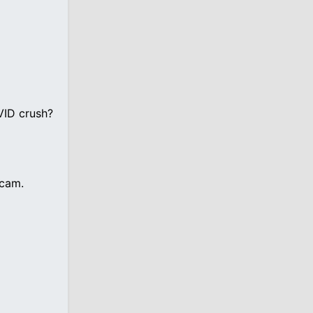
VID crush?
bcam.