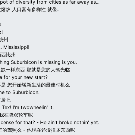
pot of diversity from cities as far away as...
熔炉 人口富有多样性 就像..
样
o!
亥俄州
. Mississippi!
密西西比州
hing Suburbicon is missing is you.
只缺一样东西 那就是您的大驾光临
ime for your new start?
不是 您开始崭新生活的最佳时机么
e to Suburbicon.
定居吧
 Tex! I'm twowheelin' it!
 我在骑双轮车呢
icense for that? - He ain't broke nothin' yet.
车的驾照么 - 他现在还没撞坏东西呢