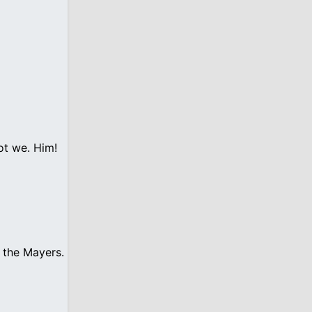
ot we. Him!
 the Mayers.