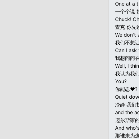
One at a t
一个个说 
Chuck! Ch
查克 你先
We don't 
我们不想
Can I ask 
我想问问
Well, I th
我认为我们
You?
你能忍♥?
Quiet dow
冷静 我们
and the a
迈尔斯家
And who's
那谁来为