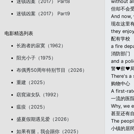
迷镇凶案（2017） Part8
without all
但却不会
迷镇凶案（2017） Part9
And now, 
现在这里
they enjoy
电影精选列表
配有学校
长跑者的寂寞（1962）
a fire dep
消防部门
阳光小子（1975）
and a pol
警♥察♥
布偶秀50周年特别节目（2026）
There's a 
重建（2025）
购物中心
A first-rat
窈窕淑女队（1992）
一流的医
Why, we e
瘟疫（2025）
甚至还有
盛夏假期遇见爱（2026）
The people
小镇的居
如果有腿，我会踢你（2025）