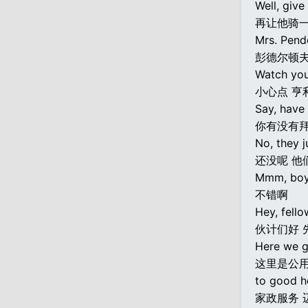
Well, give
再让他骑一
Mrs. Pend
彭德尔顿
Watch your
小心点 亨
Say, have
你有没有
No, they j
还没呢 他
Mmm, boy
不错啊
Hey, fellow
伙计们好 
Here we go
这里是公
to good h
家政服务 