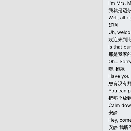
I'm Mrs. M
我就是迈
Well, all ri
好啊
Uh, welco
欢迎来到比
Is that ou
那是我家
Oh... Sorry
噢..抱歉
Have you 
您有没有
You can pu
把那个放到
Calm dow
安静
Hey, come 
安静 我听不