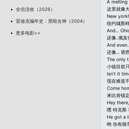
A melting 
这里就像大
全信没收（2026）
New york!
雷迪克编年史：黑暗女神（2004）
纽约城那
And... Ohi
更多电影>>
还像..俄
And even..
还像... 
The only t
小镇目前
Isn't it t
现在难道
Come hom
来比肯镇
Hey there,
嘿 特克斯
He got a l
哟 你有骑