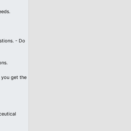
eeds.
stions. - Do
ons.
s you get the
ceutical