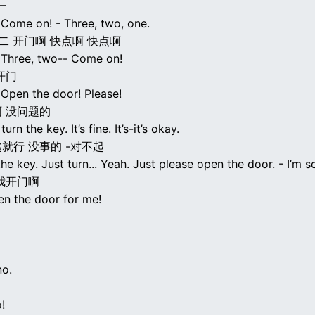
一
Come on! - Three, two, one.
 二 开门啊 快点啊 快点啊
Three, two-- Come on!
开门
Open the door! Please!
 没问题的
turn the key. It’s fine. It’s-it’s okay.
就行 没事的 -对不起
the key. Just turn... Yeah. Just please open the door. - I’m so
我开门啊
en the door for me!
no.
!