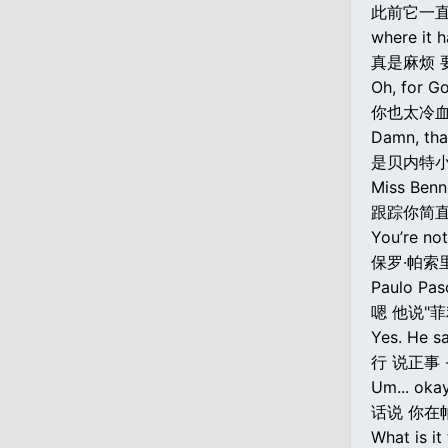
此前它一
where it h
真是麻烦 
Oh, for Go
你也太冷血
Damn, that
是贝内特小姐
Miss Benne
跟踪你简直
You’re no
保罗·帕索
Paulo Pas
嗯 他说"
Yes. He sa
行 说正事
Um... okay
话说 你在
What is it