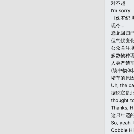
对不起
I’m sorry!
《侏罗纪
现今...
恐龙回归已
但气候变
公众关注
多数物种
人类严禁
(镜中物体
堵车的原
Uh, the ca
据说它是北
thought to
Thanks, Ha
这只年迈
So, yeah, 
Cobble Hi