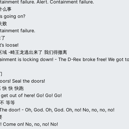
tainment failure. Alert. Containment failure.
什么事
’s going on?
失败
tainment failure.
来了
t’s loose!
区域 -畸王龙逃出来了 我们得撤离
ainment is locking down! - The D-Rex broke free! We got to
门
oors! Seal the doors!
 快 快 快跑
get out of here! Go! Go! Go!
-不 等等
he door! - Oh, God. Oh, God. Oh, no! No, no, no, no!
要
o! Come on! No, no, no! No!