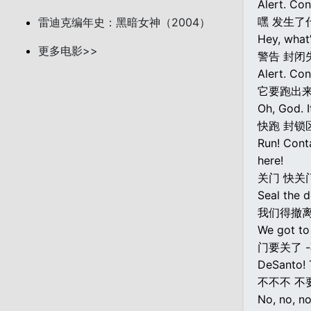
Alert. Con
嘿 发生了
雷迪克编年史：黑暗女神（2004）
Hey, what
更多电影>>
警告 封闭
Alert. Con
它要跑出
Oh, God. I
快跑 封锁
Run! Cont
here!
关门 快关
Seal the d
我们得撤离
We got to 
门要关了 
DeSanto! T
不不不 不
No, no, n