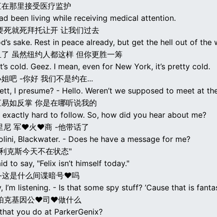
直在那里接受医疗监护
ad been living while receiving medical attention.
要死就死拜托让开 让我们过去
d’s sake. Rest in peace already, but get the hell out of the 
了 虽然纽约人都这样 但你更胜一筹
’s cold. Geez. I mean, even for New York, it’s pretty cold.
吧 -你好 我们不是约在...
tt, I presume? - Hello. Weren’t we supposed to meet at the
易如反掌 你是在哪听说我的
t exactly hard to follow. So, how did you hear about me?
里尼 军♥火♥商 -他带话了
olini, Blackwater. - Does he have a message for me?
菲利克斯今天不在状态"
id to say, "Felix isn’t himself today."
 -这是什么间谍暗号♥吗
, I’m listening. - Is that some spy stuff? ’Cause that is fantas
帕克基因公♥司♥做什么
 that you do at ParkerGenix?