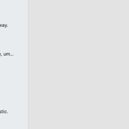
way.
, um...
tic.