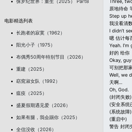
侏罗纪世界：重生（2025） Part8
Three, two
原地待命 
Step up he
电影精选列表
我没看清数
I didn’t s
长跑者的寂寞（1962）
嗯 估计每
阳光小子（1975）
Yeah. I’m 
好的 给你
布偶秀50周年特别节目（2026）
Okay, guys
可别把那家
重建（2025）
Well, we d
窈窕淑女队（1992）
天啊...
Oh, God.
瘟疫（2025）
(封闭失败)
(安全系统
盛夏假期遇见爱（2026）
(系统故障)
如果有腿，我会踢你（2025）
(重启中)
警告 封闭
全信没收（2026）