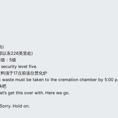
岛)
那以东226英里处)
级：5级
security level five.
料须于17点前送往焚化炉
ic waste must be taken to the cremation chamber by 5:00 p
决吧
 Let’s get this over with. Here we go.
Sorry. Hold on.